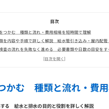
目次
をつかむ 種類と流れ・費用相場を短時間で理解
類を内容や手順で詳しく解説 給水管引き込み・屋内配管
検査の流れを失敗なく進める 必要書類や日数の目安をす
連における注意点 工期や通行規制、近隣対応までしっか
お問い合わせはこちら
お問い合わせはこちら
つかむ 種類と流れ・費用
解する 給水と排水の目的と役割を詳しく解説