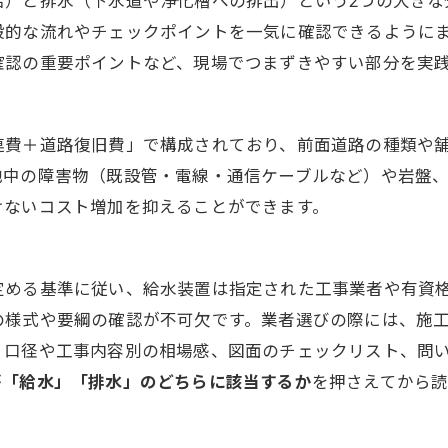
給）と排水（下水道や浄化槽への排出）という2つの大きな
般的な流れやチェックポイントを一気に確認できるように
確認の重要ポイントなど、現場でつまずきやすい部分を実
連費＋道路復旧費」で構成されており、前面道路の種類や
地中の障害物（既設管・電線・通信ケーブルなど）や岩盤
けないコスト増加を抑えることができます。
定める基準に従い、給水装置は指定された工事業者や有資
の様式や要綱の確認が不可欠です。業者選びの際には、施
、口径や工事内容別の相場感、図面のチェックリスト、問
が「給水」「排水」のどちらに該当するか
を押さえてから