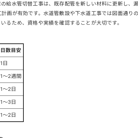
宅の給水管切替工事は、既存配管を新しい材料に更新し、
工計画が有効です。水道管敷設や下水道工事では図面通り
ているため、資格や実績を確認することが大切です。
日数目安
1日
1〜2週間
1〜2日
1〜3日
1〜2日