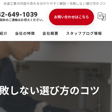
水道工事の内容や流れを分かりやすく解説！失敗しない選び方のコツ
42-649-1039
お問い合わせはこちら
目的のご連絡はお控えください。
紹介
当社の特徴
会社概要
スタッフブログ情報
八王子市の水道工事
配水管工事
給排水管工事
敗しない選び方のコツ
舗装工事
公共工事