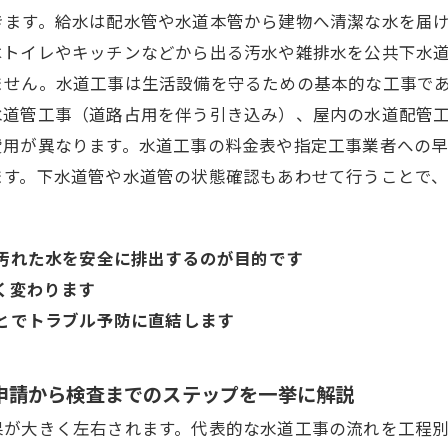
きます。給水は配水管や水道本管から建物へ清潔な水を届
はトイレやキッチンなどから出る汚水や雑排水を公共下水
ません。水道工事は生活設備を守るための基本的な工事で
水道管工事（道路占用を伴う引き込み）、屋内の水道配管
費用が異なります。水道工事の料金表や指定工事業者への
ます。下水道管や水道管の状態確認もあわせて行うことで、
汚れた水を安全に排出するのが目的です
く変わります
とでトラブル予防に直結します
申請から検査までのステップを一挙に解説
果が大きく左右されます。代表的な水道工事の流れを工程