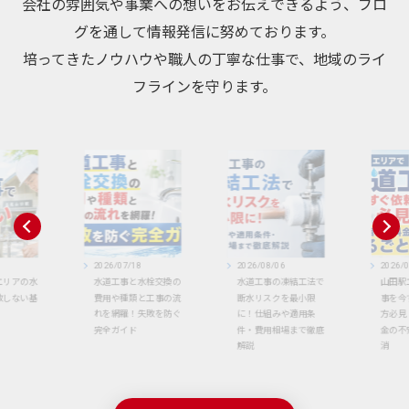
会社の雰囲気や事業への想いをお伝えできるよう、ブロ
グを通して情報発信に努めております。
培ってきたノウハウや職人の丁寧な仕事で、地域のライ
フラインを守ります。
2026/07/18
2026/08/06
2026/
エリアの水
水道工事と水栓交換の
水道工事の凍結工法で
山田駅
敗しない基
費用や種類と工事の流
断水リスクを最小限
事を今
れを網羅！失敗を防ぐ
に！仕組みや適用条
方必見
完全ガイド
件・費用相場まで徹底
金の不
解説
消